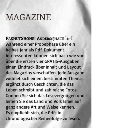
MAGAZINE
P
S
!
lief
A
!
ASHUT
HONE
NDERS(!)HALT
während einer Probephase über ein
halbes Jahr als Pdf-Dokument.
Interessenten können sich nach wie vor
über die ersten vier GRATIS-Ausgaben
einen Eindruck über Inhalt und Layout
des Magazins verschaffen. Jede Ausgabe
widmet sich einem bestimmten Thema,
ergänzt durch Geschichten, die das
Leben schreibt und zahlreiche Fotos.
Gönnen Sie sich das Lesevergnügen und
lernen Sie das Land und Volk Israel auf
ganz andere Art und Weise kennen.
Es empfiehlt sich, die Pdfs in
chronologischer Reihenfolge zu lesen.