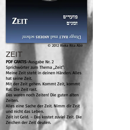
© 2012 Rivka Rita Abir
ZEIT
PDF GRATIS
-
Ausgabe Nr. 2
Sprichwörter zum Thema „Zeit“:
Meine Zeit steht in deinen Händen. Alles
hat seine Zeit.
Mit der Zeit gehen. Kommt Zeit, kommt
Rat. Die Zeit rast.
Das waren noch Zeiten! Die guten alten
Zeiten.
Alles eine Sache der Zeit. Nimm dir Zeit
und nicht das Leben.
Zeit ist Geld. – Das kostet zuviel Zeit. Die
Zeichen der Zeit deuten.