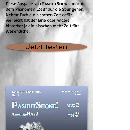
P
S
Diese Ausgabe von
! möchte
ASHUT
HONE
dem Phänomen „Zeit“ auf die Spur gehen.
Nehmt Euch ein bisschen Zeit dafür,
vielleicht hat der Eine oder Andere
hinterher ja ein bisschen mehr Zeit fürs
Wesentliche.
Jetzt testen