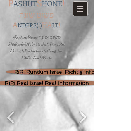
P
S
!
ASHUT
HONE
פשוט שונה
A
HA
!
NDERS(!)
LT
PashutShone פשוט שונה
Jüdisch-Hebräische Wurzeln,
Tora, Wiederherstellung der
biblischen Werte
RiRi Rundum Israel Richtig informiert
RiRi Real Israel Real Information