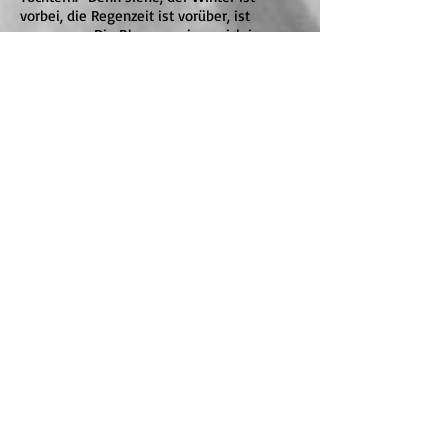
vorbei, die Regenzeit ist vorüber, ist
vergangen. Die Blumen zeigen sich im
Lande, die Zeit des Singens ist gekommen,
und die Stimme der Turteltaube lässt sich
hören in unserm Land. Der Feigenbaum
rötet seine Feigen, und die Reben, die in
Blüte stehen, geben Duft. (2,1-2; 11-13)
Tiefenforschung: Was hat das fröhliche
Purimfest mit dem höchsten Fastentag,
dem Versöhnungstag
Yom HaKippurim
zu
tun?
Jetzt testen