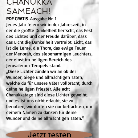
CHANUKKA
SAMEACH!
PDF GRATIS
-Ausgabe Nr. 1
Jedes Jahr feiern wir in der Jah­res­zeit, in
der die größte Dun­kelheit herrscht, das Fest
des Lichtes und der Freude da­rü­ber, dass
das Licht die Dun­kel­heit vertreibt. Licht, das
ist die Leh­re, die Thora, das ewige Feu­er
der Menorah, des siebenarmigen Leuch­ters,
der einst im heiligen Bereich des
Jerusalemer Tempels stand.
„Diese Lichter zünden wir an ob der
Wunder, Siege und all­mäch­tigen Taten,
welche du für unsere Väter vollbracht, durch
deine heiligen Priester. Alle acht
Chanukkatage sind diese Lich­ter geweiht,
und es ist uns nicht erlaubt, sie zu
benutzen, wir dürfen sie nur betrachten, um
deinem Namen zu danken für deine
Wunder und deine all­mäch­tigen Taten.“
Jetzt testen